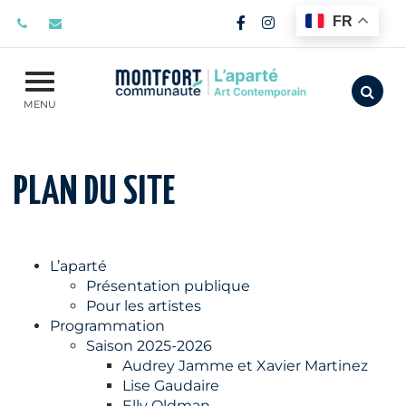
Gestion des traceurs
FR
Lien vers le compte F
Lien vers le compt
Aller
MENU
PLAN DU SITE
L’aparté
Présentation publique
Pour les artistes
Programmation
Saison 2025-2026
Audrey Jamme et Xavier Martinez
Lise Gaudaire
Elly Oldman