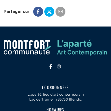
Partager sur
Lien vers le compte Faceb
Lien vers le compte In
COORDONNÉES
L'aparté, lieu d'art contemporain
Lac de Trémelin 35750 Iffendic
HORAIRES